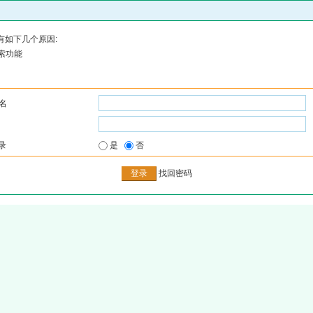
有如下几个原因:
索功能
名
录
是
否
找回密码