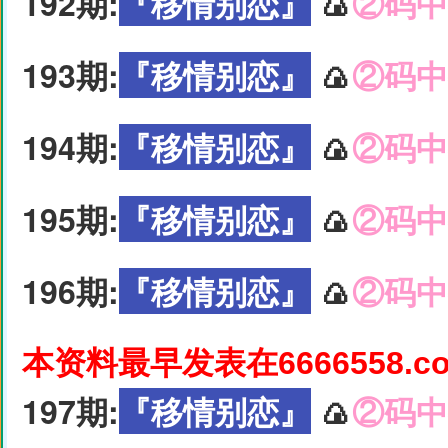
192期:
『移情别恋』
🍙
②码中
193期:
『移情别恋』
🍙
②码中
194期:
『移情别恋』
🍙
②码中
195期:
『移情别恋』
🍙
②码中
196期:
『移情别恋』
🍙
②码中
本资料最早发表在6666558.
197期:
『移情别恋』
🍙
②码中