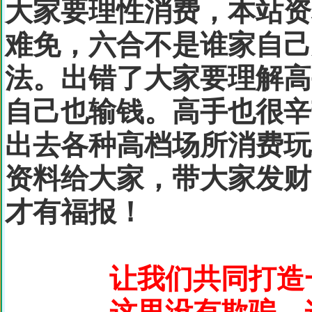
大家要理性消费，本站资
难免，六合不是谁家自己
法。出错了大家要理解高
自己也输钱。高手也很辛
出去各种高档场所消费玩
资料给大家，带大家发财
才有福报！
让我们共同打造